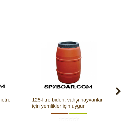
metre
125-litre bidon, vahşi hayvanlar
El 
için yemlikler için uygun