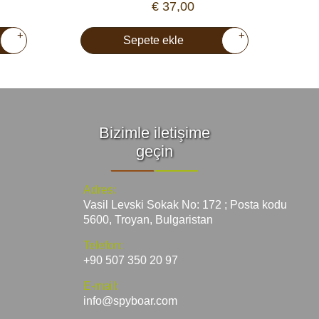
€ 37,00
+
+
Sepete ekle
Bizimle iletişime
geçin
Adres:
Vasil Levski Sokak No: 172 ; Posta kodu
5600, Troyan, Bulgaristan
Telefon:
+90 507 350 20 97
E-mail:
info@spyboar.com