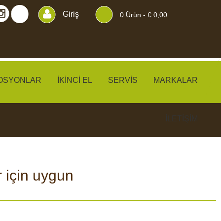
Giriş
0
Ürün -
€ 0,00
OSYONLAR
İKINCI EL
SERVIS
MARKALAR
İLETIŞIM
r için uygun
KLER
PERDELER