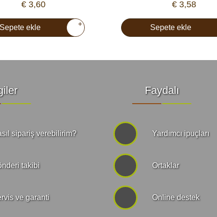
€ 3,60
€ 3,58
+
Sepete ekle
Sepete ekle
giler
Faydalı
sıl sipariş verebilirim?
Yardımcı ipuçları
nderi takibi
Ortaklar
rvis ve garanti
Online destek