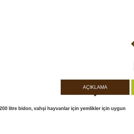
Vücut Kameraları ve Aksi
Aküler ve piller
Güneş panelleri ve şarj ci
Gece görüş
Spor ve akıllı Saatleri
AÇIKLAMA
Araç İçi Kamera
200 litre bidon, vahşi hayvanlar için yemlikler için uygun
Hediyelik
Arşiv ürünleri