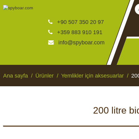
+90 507 350 20 97
+359 883 910 191
info@spyboar.com
Av kameraları
Ana sayfa
Ürünler
Yemlikler için aksesuarlar
200
Canlı görüntülü izleme ka
200 litre b
CCTV kameraları
AV KAMERALARI
CANLI GÖRÜNTÜLÜ 
KAMERALAR
Yemlikler