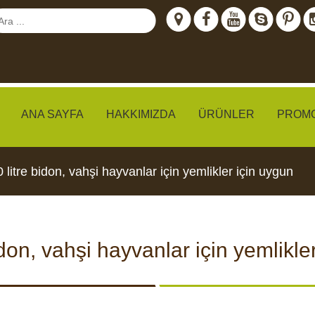
ANA SAYFA
HAKKIMIZDA
ÜRÜNLER
PROM
 litre bidon, vahşi hayvanlar için yemlikler için uygun
meraları
idon, vahşi hayvanlar için yemlikle
IZLEME
CCTV KAMERALARI
YEMLI
I