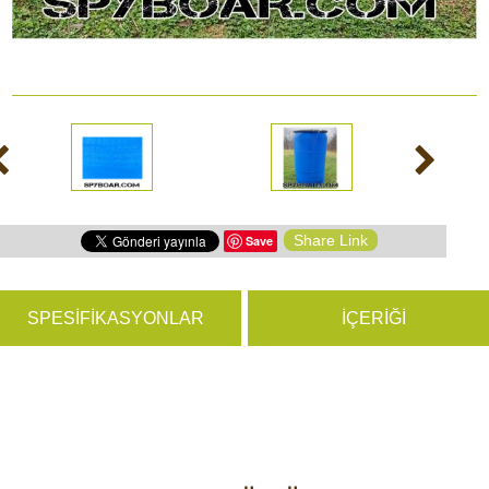
yon Kameraları
ÜRÜNLERE GÖZ ATIN
hazları
Share Link
Save
SPESIFIKASYONLAR
İÇERIĞI