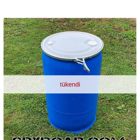
RI
KENDINI SAVUNMA
KAMP V
RI VE
AKÜLER VE PILLER
GÜNEŞ PANELL
tükendi
LARI
CIHAZ
Ç İÇI KAMERA
HEDIYELIK