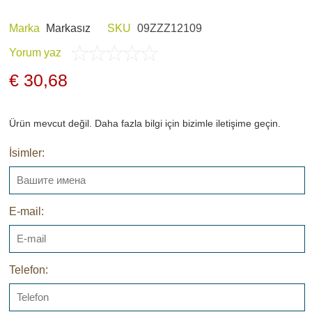
Marka
Markasız
SKU
09ZZZ12109
Yorum yaz
E HOBI
AV KIYAFETLERI
€ 30,68
Ürün mevcut değil. Daha fazla bilgi için bizimle iletişime geçin.
İsimler:
ERI VE ŞARJ
GECE GÖRÜŞ
LARI
E-mail:
Telefon:
ARŞIV ÜRÜNLERI