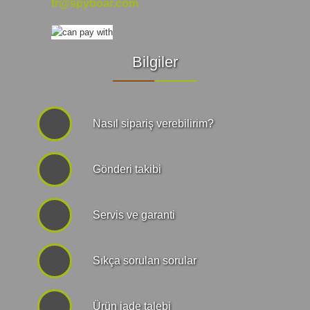
tr@spyboar.com
Bilgiler
Nasıl sipariş verebilirim?
Gönderi takibi
Servis ve garanti
Sıkça sorulan sorular
Ürün iade talebi