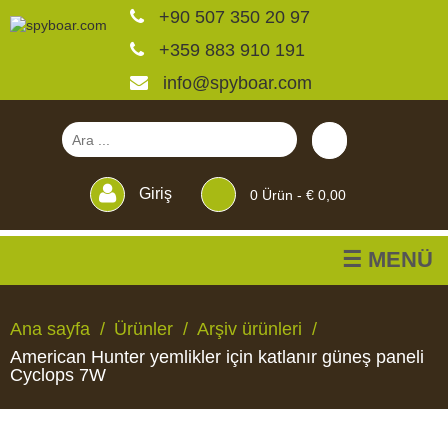
+90 507 350 20 97
+359 883 910 191
info@spyboar.com
Giriş
0
Ürün -
€ 0,00
☰ MENÜ
Av kameraları
Ana sayfa
Ürünler
Arşiv ürünleri
American Hunter yemlikler için katlanır güneş paneli
Canlı görüntülü izleme
Cyclops 7W
kameraları
AV
CANLI
CCTV
YEMLIKLER
PERDELER