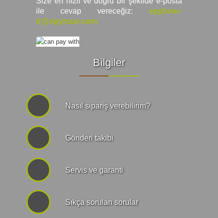
Size en hızlı ve doğru bir şekilde e-posta
ile cevap vereceğiz:
spyboar-
tr@spyboar.com
Bilgiler
Nasıl sipariş verebilirim?
Gönderi takibi
Servis ve garanti
Sıkça sorulan sorular