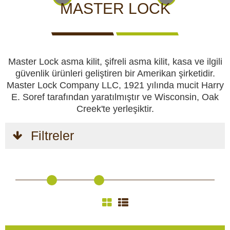
CCTV kameraları
KAMERALARI
GÖRÜNTÜLÜ
KAMERALARI
MASTER LOCK
IZLEME
KAMERALARI
Yemlikler
Master Lock asma kilit, şifreli asma kilit, kasa ve ilgili
Perdeler
güvenlik ürünleri geliştiren bir Amerikan şirketidir.
Master Lock Company LLC, 1921 yılında mucit Harry
Av köpekleri
E. Soref tarafından yaratılmıştır ve Wisconsin, Oak
AV
AV
KENDINI
KAMP
AV
Creek'te yerleşiktir.
KÖPEKLERI
MALZEMELERI
SAVUNMA
VE HOBI
KIYAFETLERI
Av malzemeleri
Filtreler
Kendini savunma
Kamp ve hobi
GÜVENLIK
VÜCUT
AKÜLER
GÜNEŞ
GECE
VE
KAMERALARI
VE
PANELLERI
GÖRÜŞ
EMNIYET
VE
PILLER
VE
Av kıyafetleri