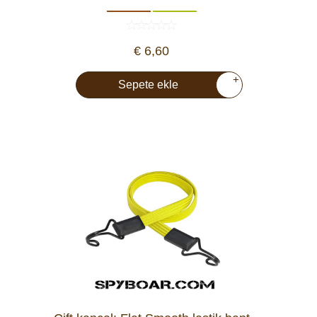
Araç İçi Kamera
Hediyelik
€ 6,60
+
Sepete ekle
Arşiv ürünleri