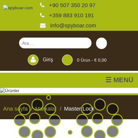
+90 507 350 20 97
+359 883 910 191
info@spyboar.com
Giriş
0
Ürün -
€ 0,00
☰ MENÜ
Av kameraları
Ana sayfa
Markalar
Master Lock
Canlı görüntülü izleme
kameraları
AV
CANLI
CCTV
YEMLIKLER
PERDELER