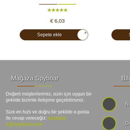
€ 6,03
+
Sepete ekle
Mağaza Spyboar
Bil
Değerli müşterilerimiz, sizin için uygun bir
şekilde bizimle iletişime geçebilirsiniz.
Na
Size en hızlı ve doğru bir şekilde e-posta
ile cevap vereceğiz:
spyboar-
Gö
tr@spyboar.com