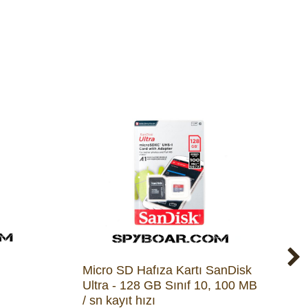
Micro SD Hafıza Kartı SanDisk
L
Ultra - 128 GB Sınıf 10, 100 MB
S
/ sn kayıt hızı
k