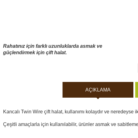
Vücut Kameraları ve Aksi
Aküler ve piller
Güneş panelleri ve şarj ci
Rahatınız için farklı uzunluklarda asmak ve
güçlendirmek için çift halat.
Gece görüş
Spor ve akıllı Saatleri
AÇIKLAMA
Araç İçi Kamera
Kancalı Twin Wire çift halat, kullanımı kolaydır ve neredeyse i
Hediyelik
Çeşitli amaçlarla için kullanılabilir, ürünler asmak ve sabitleme
Arşiv ürünleri