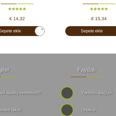
€ 14,32
€ 15,34
+
Sepete ekle
Sepete ekle
giler
Faydalı
sıl sipariş verebilirim?
Yardımcı ipuçları
nderi takibi
Ortaklar