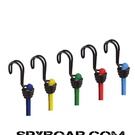
RI
KENDINI SAVUNMA
KAMP V
RI VE
AKÜLER VE PILLER
GÜNEŞ PANELL
LARI
CIHAZ
Ç İÇI KAMERA
HEDIYELIK