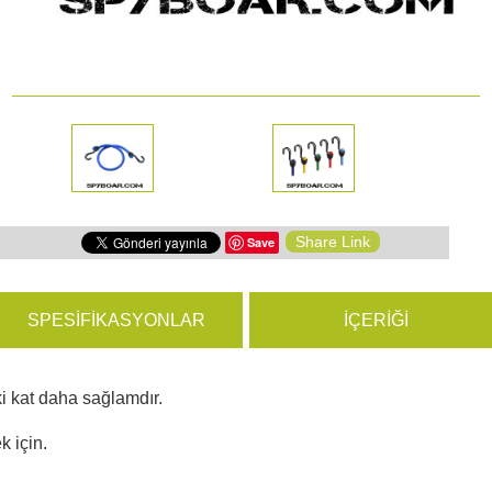
yon Kameraları
ÜRÜNLERE GÖZ ATIN
hazları
Share Link
Save
SPESIFIKASYONLAR
İÇERIĞI
ki kat daha sağlamdır.
k için.