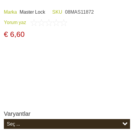
Marka
Master Lock
SKU
08MAS11872
Yorum yaz
E HOBI
AV KIYAFETLERI
€ 6,60
ERI VE ŞARJ
GECE GÖRÜŞ
LARI
Varyantlar
ARŞIV ÜRÜNLERI