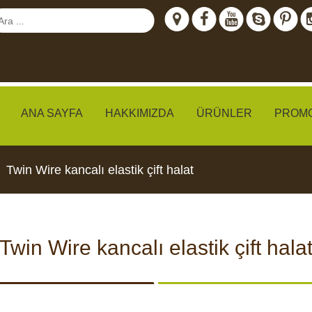
ANA SAYFA
HAKKIMIZDA
ÜRÜNLER
PROM
Twin Wire kancalı elastik çift halat
meraları
Twin Wire kancalı elastik çift hala
IZLEME
CCTV KAMERALARI
YEMLI
I