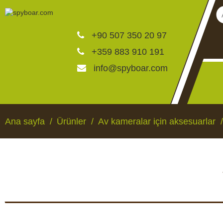
+90 507 350 20 97
+359 883 910 191
info@spyboar.com
Av kameraları
Ana sayfa
Ürünler
Av kameralar için aksesuarlar
Canlı görüntülü izleme ka
CCTV kameraları
AV KAMERALARI
CANLI GÖRÜNTÜLÜ 
KAMERALAR
Yemlikler