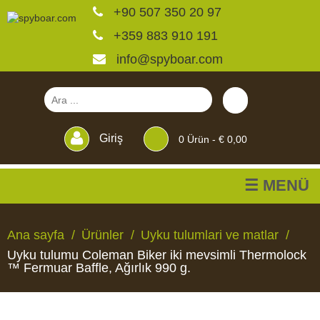
+90 507 350 20 97
+359 883 910 191
info@spyboar.com
Giriş
0
Ürün -
€ 0,00
☰ MENÜ
Av kameraları
Ana sayfa
Ürünler
Uyku tulumlari ve matlar
Uyku tulumu Coleman Biker iki mevsimli Thermolock
Canlı görüntülü izleme
™ Fermuar Baffle, Ağırlık 990 g.
kameraları
AV
CANLI
CCTV
YEMLIKLER
PERDELER