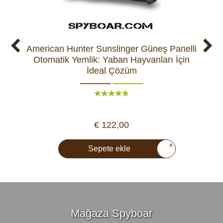
American Hunter Sunslinger Güneş Panelli
Ot
Otomatik Yemlik: Yaban Hayvanları İçin
H
İdeal Çözüm
€ 122,00
+
Sepete ekle
Mağaza Spyboar