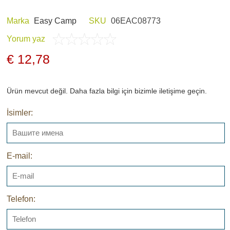
Marka
Easy Camp
SKU
06EAC08773
Yorum yaz
E HOBI
AV KIYAFETLERI
€ 12,78
Ürün mevcut değil. Daha fazla bilgi için bizimle iletişime geçin.
İsimler:
ERI VE ŞARJ
GECE GÖRÜŞ
LARI
E-mail:
Telefon:
ARŞIV ÜRÜNLERI