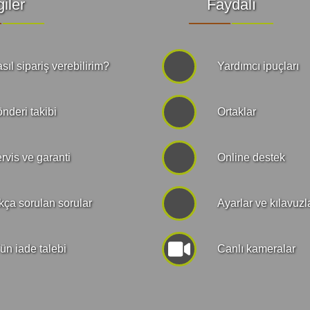
giler
Faydalı
sıl sipariş verebilirim?
Yardımcı ipuçları
nderi takibi
Ortaklar
rvis ve garanti
Online destek
kça sorulan sorular
Ayarlar ve kılavuzl
ün iade talebi
Canlı kameralar