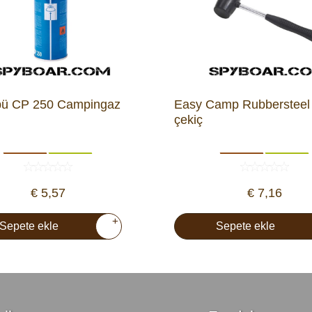
pü CP 250 Campingaz
Easy Camp Rubbersteel 
çekiç
€ 5,57
€ 7,16
+
Sepete ekle
Sepete ekle