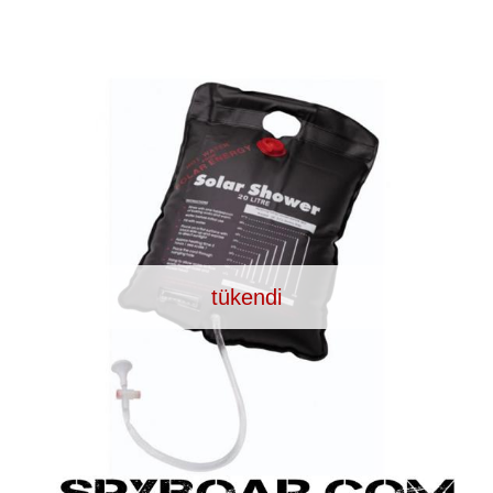
RI
KENDINI SAVUNMA
KAMP V
RI VE
AKÜLER VE PILLER
GÜNEŞ PANELL
tükendi
LARI
CIHAZ
Ç İÇI KAMERA
HEDIYELIK