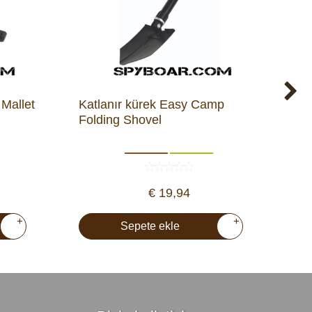
Mallet
Katlanır kürek Easy Camp
Ate
Folding Shovel
€ 19,94
+
+
Sepete ekle