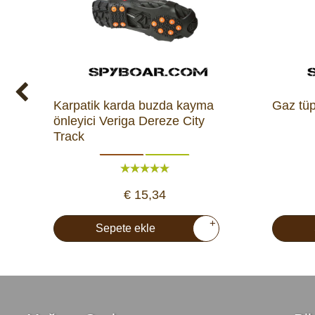
Karpatik karda buzda kayma
Gaz tü
önleyici Veriga Dereze City
Track
€ 15,34
+
Sepete ekle