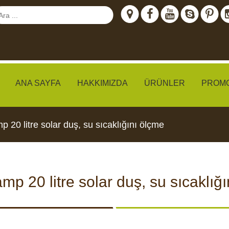
ANA SAYFA
HAKKIMIZDA
ÜRÜNLER
PROM
 20 litre solar duş, su sıcaklığını ölçme
meraları
p 20 litre solar duş, su sıcaklığ
IZLEME
CCTV KAMERALARI
YEMLI
I