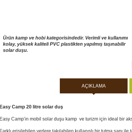
Vücut Kameraları ve Aksi
Aküler ve piller
Güneş panelleri ve şarj ci
Ürün kamp ve hobi kategorisindedir. Verimli ve kullanımı
kolay, yüksek kaliteli PVC plastikten yapılmış taşınabilir
solar duşu.
Gece görüş
Spor ve akıllı Saatleri
AÇIKLAMA
Araç İçi Kamera
Easy Camp 20 litre solar duş
Hediyelik
Easy Camp'in mobil solar duşu kamp ve turizm için ideal bir ak
Arşiv ürünleri
Farklı erişilebilen yerlere takılabilen kullanışlı bir tutma sapı ile 