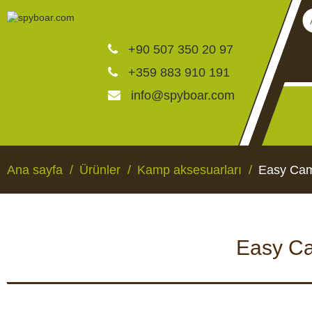
+90 507 350 20 97
+359 883 910 191
info@spyboar.com
Av kameraları
Ana sayfa
Ürünler
Kamp aksesuarları
Easy Camp
Canlı görüntülü izleme ka
Easy Cam
CCTV kameraları
AV KAMERALARI
CANLI GÖRÜNTÜLÜ 
KAMERALAR
Yemlikler