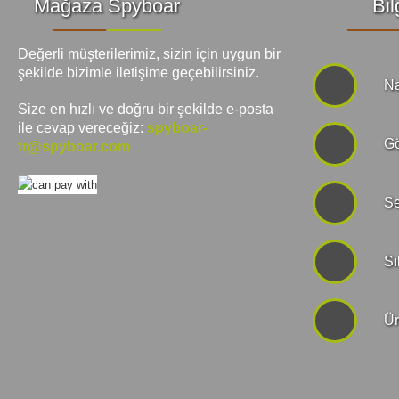
Mağaza Spyboar
Bil
Değerli müşterilerimiz, sizin için uygun bir
şekilde bizimle iletişime geçebilirsiniz.
Na
Size en hızlı ve doğru bir şekilde e-posta
ile cevap vereceğiz:
spyboar-
Gö
tr@spyboar.com
Se
Sı
Ür